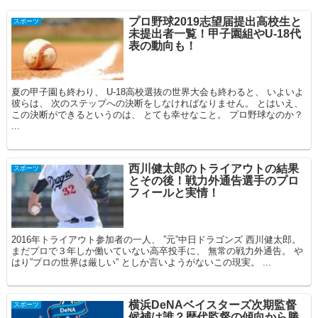
プロ野球2019志望届提出高校生と
スポーツ
未提出者一覧！甲子園組やU-18代
表の動向も！
夏の甲子園も終わり、 U-18高校選抜の世界大会も終わると、 いよいよ
彼らは、 次のステップへの決断をしなければなりません。 とはいえ、
この決断ができるというのは、 とても幸せなこと。 プロ野球なのか？
...
西川健太郎のトライアウトの結果
スポーツ
とその後！戦力外通告選手のプロ
フィールと実情！
2016年トライアウト参加者の一人、 ”元”中日ドラゴンズ 西川健太郎。
まだプロで３年しか働いていない高卒投手に、 無常の戦力外通告。 や
はり”プロの世界は厳しい” としか言いようがないこの現実。 ...
横浜DeNAベイスターズ次期監督
スポーツ
候補は誰？歴代監督の傾向から勝