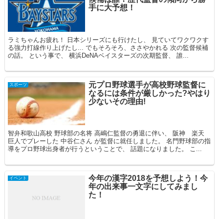
手に大予想！
ラミちゃんお疲れ！ 日本シリーズにも行けたし、 見ていてワクワクす
る強力打線作り上げたし... でもそろそろ、ささやかれる 次の監督候補
の話。 という事で、 横浜DeNAベイスターズの次期監督、 誰...
元プロ野球選手が高校野球監督に
スポーツ
なるには条件が厳しかった?やはり
少ないその理由!
智弁和歌山高校 野球部の名将 高嶋仁監督の勇退に伴い、 阪神 楽天
巨人でプレーした 中谷仁さん が監督に就任しました。 名門野球部の指
導をプロ野球出身者が行うということで、 話題になりました。 こ...
今年の漢字2018を予想しよう！今
イベント
年の出来事一文字にしてみまし
た！