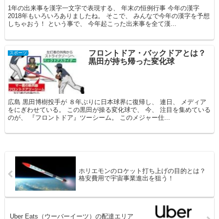
1年の出来事を漢字一文字で表現する、 年末の恒例行事 今年の漢字
2018年もいろいろありましたね。 そこで、 みんなで今年の漢字を予想
しちゃおう！ という事で、 今年起こった出来事を全て漢...
フロントドア・バックドアとは？
スポーツ
黒田が持ち帰った変化球
広島 黒田博樹投手が ８年ぶりに日本球界に復帰し、 連日、 メディア
をにぎわせている。 この黒田が操る変化球で、 今、 注目を集めている
のが、 『フロントドア』ツーシーム。 このメジャー仕...
ホリエモンのロケット打ち上げの目的とは？
格安費用で宇宙事業進出を狙う！
Uber Eats（ウーバーイーツ）の配達エリア