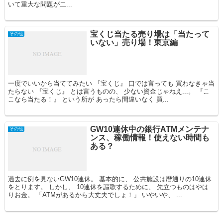
いて重大な問題が二...
宝くじ当たる売り場は「当たって
その他
いない」売り場！東京編
一度でいいから当ててみたい 『宝くじ』 口では言っても 買わなきゃ当
たらない 『宝くじ』 とは言うものの、 少ない資金じゃねえ...。 『こ
こなら当たる！』 という所が あったら間違いなく 買...
GW10連休中の銀行ATMメンテナ
その他
ンス、稼働情報！使えない時間も
ある？
過去に例を見ないGW10連休。 基本的に、 公共施設は暦通りの10連休
をとります。 しかし、 10連休を謳歌するために、 先立つものはやは
りお金。 「ATMがあるから大丈夫でしょ！」 いやいや、 ...