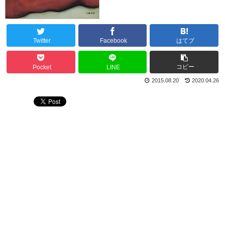
Twitter
Facebook
はてブ
コピー
Pocket
LINE
2015.08.20
2020.04.26