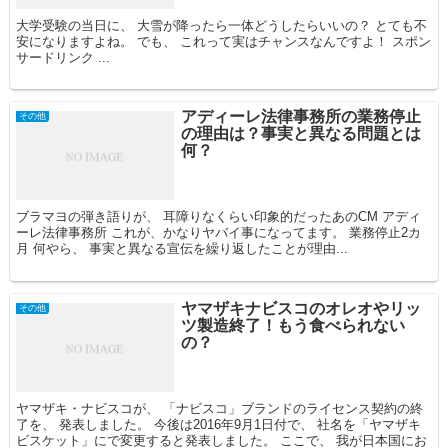
大学受験の当日に、 大雪が降ったら一体どうしたらいいの？ とても不
安になりますよね。 でも、 これって実はチャンスなんですよ！ スポン
サードリンク ...
アディーレ法律事務所の業務停止
その他
の理由は？事実と異なる問題とは
何？
ブラマヨの弾き語りが、 耳障りなくらい印象的だったあのCM アディ
ーレ法律事務所 これが、かなりヤバイ事になってます。 業務停止2カ
月 何やら、 事実と異なる宣伝を繰り返したことが理由...
ヤマザキナビスコのオレオやリッ
その他
ツ製造終了！もう食べられない
の？
ヤマザキ・ナビスコが、 「ナビスコ」ブランドのライセンス契約の終
了を、 発表しました。 今後は2016年9月1日付で、 社名を「ヤマザキ
ビスケット」にで変更すると発表しました。 ここで、 我が日本国にお