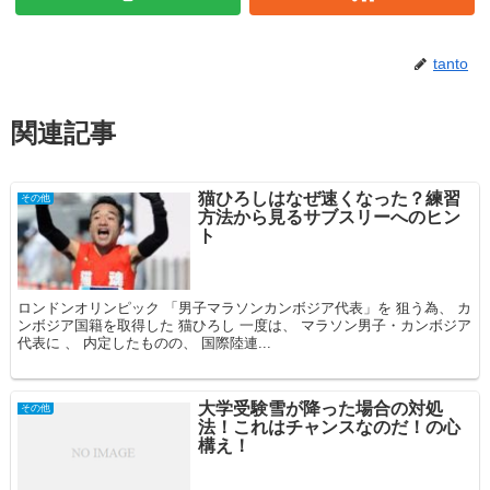
tanto
関連記事
猫ひろしはなぜ速くなった？練習
その他
方法から見るサブスリーへのヒン
ト
ロンドンオリンピック 「男子マラソンカンボジア代表」を 狙う為、 カ
ンボジア国籍を取得した 猫ひろし 一度は、 マラソン男子・カンボジア
代表に 、 内定したものの、 国際陸連...
大学受験雪が降った場合の対処
その他
法！これはチャンスなのだ！の心
構え！