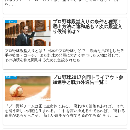
を、...
プロ野球殿堂入りの条件と種類！
スポーツ
選出方法に違和感も？次の殿堂入
り候補者は？
プロ野球殿堂入りとは？ 日本のプロ野球などで、 顕著な活躍をした選
手や監督・コーチ、 また野球の発展に大きく寄与した人物に対して、
その功績を称え顕彰するために創設されたも...
プロ野球2017合同トライアウト参
スポーツ
加選手と戦力外通告一覧！
『プロ野球チームは正に生命体である』 廃れゆく細胞もあれば、 それ
を補う新しい細胞も生まれる。 これを言い換えるのであれば、 ”廃れる
細胞があるからこそ、 新しい細胞が存在できるのである” そう、 ...