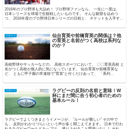
2016年のプロ野球も大詰め！ プロ野球ファンなら、 一生に一度は、
日本シリーズを球場で生観戦したいものです。 そんな願望を込めつ
つ、 2016年度のプロ野球日本シリーズの日程と、 チケットを入手す...
仙台育英や前橋育英の関係は？他
スポーツ
の育英と名前がつく高校は系列な
のか？
高校野球やサッカーなどの、 高校スポーツにおいて、 〇〇育英高校 と
名がつく高校が個人的に気になっています。 仙台育英や前橋育英な
ど、 ともに甲子園の常連校で”育英”と付くだけあって、 「系列...
ラグビーの反則の名前と意味！W
スポーツ
杯にまだ間に合う初心者のための
基本ルール！
ラグビーでよくつきまとうイメージが、 ”ルールが難しい” その中で
も、 反則がわかりづらいという声が多く聞こえてきます。 日本で行わ
れるラグビーワールドカップは、 盛り上がること間違いなし！ それ