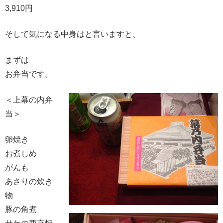
3,910円
そして気になる中身はと言いますと、
まずは
お弁当です。
＜上幕の内弁
当＞
卵焼き
お煮しめ
がんも
あさりの炊き
物
豚の角煮