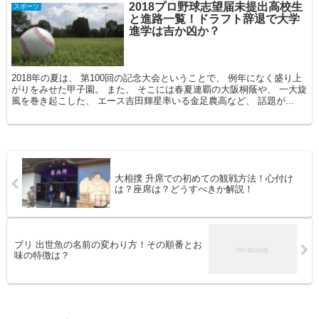
2018プロ野球志望届未提出高校生
スポーツ
と進路一覧！ドラフト辞退で大学
進学は吉か凶か？
2018年の夏は、 第100回の記念大会ということで、 例年になく盛り上
がりをみせた甲子園。 また、 そこには春夏連覇の大阪桐蔭や、 一大旋
風を巻き起こした、 エース吉田輝星率いる金足農高など、 話題が...
大相撲 升席での初めての観戦方法！心付け
は？座席は？どうすべきか解説！
ブリ 出世魚の名前の変わり方！その順番とお
味の特徴は？