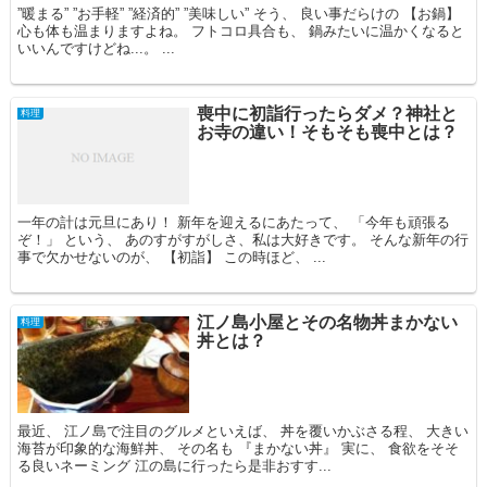
”暖まる” ”お手軽” ”経済的” ”美味しい” そう、 良い事だらけの 【お鍋】
心も体も温まりますよね。 フトコロ具合も、 鍋みたいに温かくなると
いいんですけどね...。 ...
喪中に初詣行ったらダメ？神社と
料理
お寺の違い！そもそも喪中とは？
一年の計は元旦にあり！ 新年を迎えるにあたって、 「今年も頑張る
ぞ！」 という、 あのすがすがしさ、私は大好きです。 そんな新年の行
事で欠かせないのが、 【初詣】 この時ほど、 ...
江ノ島小屋とその名物丼まかない
料理
丼とは？
最近、 江ノ島で注目のグルメといえば、 丼を覆いかぶさる程、 大きい
海苔が印象的な海鮮丼、 その名も 『まかない丼』 実に、 食欲をそそ
る良いネーミング 江の島に行ったら是非おすす...