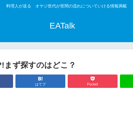
料理人が送る オヤジ世代が世間の流れについていける情報満載
EATalk
?!まず探すのはどこ？
はてブ
Pocket