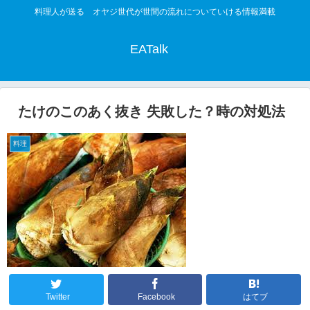
料理人が送る オヤジ世代が世間の流れについていける情報満載
EATalk
たけのこのあく抜き 失敗した？時の対処法
料理
Twitter
Facebook
はてブ