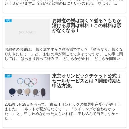
い！ わかります... 全部が全部前の日にというのもね。 やはり、 ...
お雑煮の餅は焼く？煮る？もちが
料理
溶ける原因は材料！この材料は形
がなくなる！
お雑煮のお餅は、 焼く派ですか？煮る派ですか？ 「煮るなり、焼くな
り好きにして！」と、 お餅の声が聞こえてきそうですが、 この事に関
しては、 はっきり言って好みで、 どちらかが正解、 どちらか間違い...
東京オリンピックチケット公式リ
料理
セールサービスとは？開始時期と
申込方法。
2019年5月29日をもって、 東京オリンピックの抽選申込受付が終了し
ました。 「ネットが繋がらなくて...」 「タイミングが合わなかっ
た...」 と、申し込めなかった人もいれば、 申し込んで当選しなかっ
た...