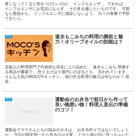
寒くなってくると気をつけたいのが、 インフルエンザ 。 できれば、
インフルエンザにお世話にならず、 その冬を越したいものです。 可能
なら普段から、 インフルエンザに感染しないよう、 日々の食事で予防
できたら...
速水もこみちの料理の腕前と魅
料理
力！オリーブオイルの効能は？
芸能人の料理部門で代表的な存在に上り詰めた、 速水もこみち 関連す
る商品や書籍で、 売り上げは５億円にのぼるとも、 言われています。
そんな人気のMOCO'Sキッチン。 彼の作る料理の魅力は何なのか？ 現
役...
運動会のお弁当で前日から作って
料理
良い物悪い物！料理人直伝の準備
のコツ！
運動会でママさんたちの悩みのタネは、 お弁当作りではないでしょう
か。 当日の朝全部一から作るのは大変。 だから前の日に作っちゃいた