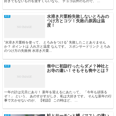
好きでもないものを渡すくらいなら、 チョコ以外のもので、 ...
水溶き片栗粉失敗しないとろみの
料理
つけ方とコツ！失敗の原因は温
度！
”水溶き片栗粉を使って、 とろみをつける” 失敗したことありません
か？ ポイントは 入れ方と温度 なんです。 スポンサードリンク とろみ
のつけ方の失敗例 水溶き片栗...
喪中に初詣行ったらダメ？神社と
料理
お寺の違い！そもそも喪中とは？
一年の計は元旦にあり！ 新年を迎えるにあたって、 「今年も頑張る
ぞ！」 という、 あのすがすがしさ、私は大好きです。 そんな新年の行
事で欠かせないのが、 【初詣】 この時ほど、 ...
鮭とサーモンと鱒（マス）の違い
料理