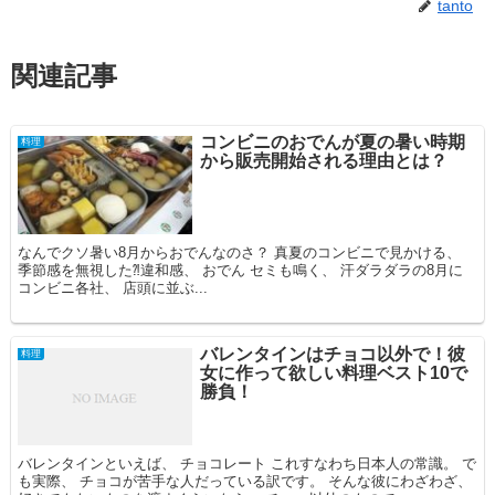
tanto
関連記事
コンビニのおでんが夏の暑い時期
料理
から販売開始される理由とは？
なんでクソ暑い8月からおでんなのさ？ 真夏のコンビニで見かける、
季節感を無視した⁈違和感、 おでん セミも鳴く、 汗ダラダラの8月に
コンビニ各社、 店頭に並ぶ...
バレンタインはチョコ以外で！彼
料理
女に作って欲しい料理ベスト10で
勝負！
バレンタインといえば、 チョコレート これすなわち日本人の常識。 で
も実際、 チョコが苦手な人だっている訳です。 そんな彼にわざわざ、