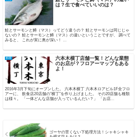
は？生で食べていいのは？
鮭とサーモンと鱒（マス）ってどう違うの？ 鮭とサーモンは同じじゃ
ないの？ 鮭とサーモンと鱒（マス）の違いということですが、 調べて
みると、 これが実に奥が深い！ ...
六本木横丁店舗一覧！どんな業態
料理
のお店が？フロアーマップもある
よ！
2016年3月下旬にオープンした。 六本木横丁 六本木ロアビル1F全フロ
アーに、 飲食店20店舗の”横丁”を作り上げました。 その20店舗も種類
は様々。 「一体どんな店舗が入っているんだい？」 「お店...
ゴーヤの苦くない下処理方法！シャキシャキ
を残す塩もみは？