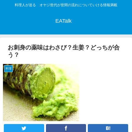
料理人が送る オヤジ世代が世間の流れについていける情報満載
EATalk
お刺身の薬味はわさび？生姜？どっちが合
う？
料理