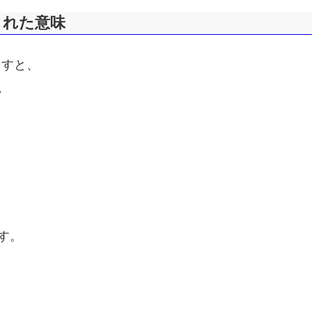
された意味
ますと、
、
す。
、