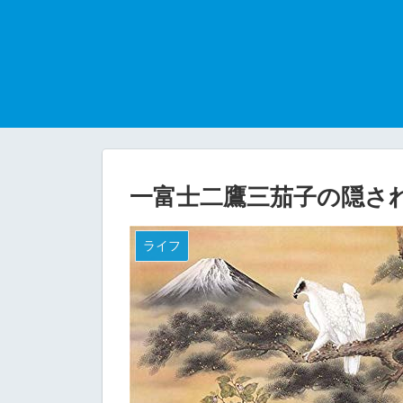
一富士二鷹三茄子の隠さ
ライフ